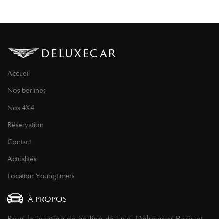
Accueil
Nos berlines
Nos 4X4
Réservation
Contact
Actualités
Location Youngtimers
À PROPOS
Pour la
, Deluxecar Paris et
location de berline de luxe