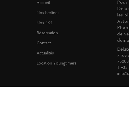
Pour
Accueil
Delu
Nos berlines
les p
Aston
Nos 4X4
Phan
Réservation
de vé
dema
Contact
Deluxe
Actualités
7 rue 
75008
Location Youngtimers
T +33 
info@d