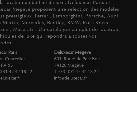
 la
, Deluxecar Paris et
location de berline de luxe
xecar Megève proposent une sélection des modèles
lus prestigieux. Ferrari, Lamborghini, Porsche, Audi,
 Martin, Mercedes, Bentley, BMW, Rolls Royce
tom , Maserati… Un catalogue complet de location
hicules de luxe qui répondra à toutes vos
ndes.
car Paris
Deluxecar Megève
de Courcelles
601, Route du Petit Bois
 PARIS
74120 Megève
(0)1 47 42 18 22
T +33 (0)1 47 42 18 22
eluxecar.fr
info@deluxecar.fr